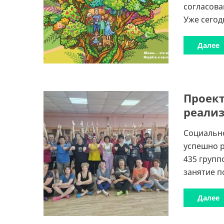
согласова
Уже сегодн
Далее
Проект
реали
Социальн
успешно р
435 групп
занятие п
Далее