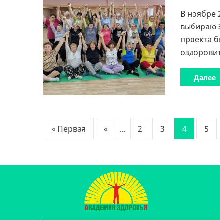
В ноябре 
выбираю З
проекта б
оздоровит
Далее
« Первая
«
...
2
3
4
5