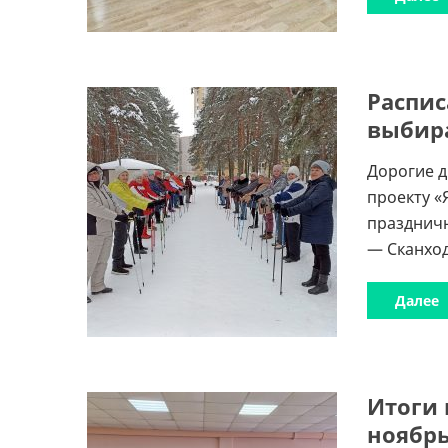
Распис
выбир
Дорогие д
проекту «
праздничн
— Сканход
Далее
Итоги 
ноябр