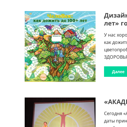
Дизайн
лет» г
У нас хор
как дожит
цветопроб
ЗДОРОВЬЯ 
Далее
«АКАД
Сегодня «
даты прин