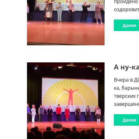
пройдено 
оздоровит
Далее
А ну-к
Вчера в Д
ка, барын
тверских 
завершени
Далее