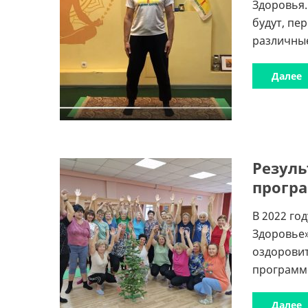
Здоровья.
будут, пе
различные
Далее
Резуль
програ
В 2022 го
Здоровье»
оздоровит
программе
Далее