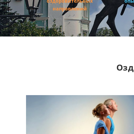
оздоровительных
опы
направлений
Озд