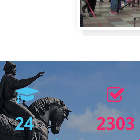
26
2399