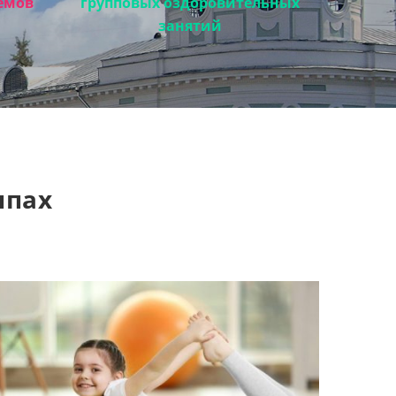
ёмов
групповых оздоровительных
занятий
ппах