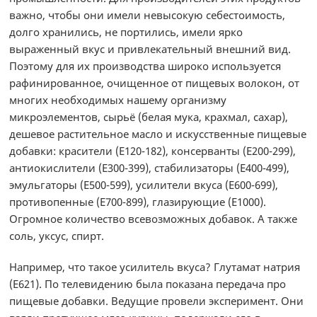
важно, чтобы они имели невысокую себестоимость,
долго хранились, не портились, имели ярко
выраженный вкус и привлекательный внешний вид.
Поэтому для их производства широко используется
рафинированное, очищенное от пищевых волокон, от
многих необходимых нашему организму
микроэлементов, сырьё (белая мука, крахмал, сахар),
дешевое растительное масло и искусственные пищевые
добавки: красители (Е120-182), консерванты (Е200-299),
антиокислители (Е300-399), стабилизаторы (Е400-499),
эмульгаторы (Е500-599), усилители вкуса (Е600-699),
противопенные (Е700-899), глазирующие (Е1000).
Огромное количество всевозможных добавок. А также
соль, уксус, спирт.
Например, что такое усилитель вкуса? Глутамат натрия
(Е621). По телевидению была показана передача про
пищевые добавки. Ведущие провели эксперимент. Они