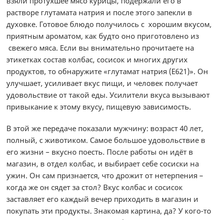
взяли протухшее мясо курицы, подержали его в
растворе глутамата натрия и после этого запекли в
духовке. Готовое блюдо получилось с хорошим вкусом,
приятным ароматом, как будто оно приготовлено из
свежего мяса. Если вы внимательно прочитаете на
этикетках состав колбас, сосисок и многих других
продуктов, то обнаружите «глутамат натрия (Е621)». Он
улучшает, усиливает вкус пищи, и человек получает
удовольствие от такой еды. Усилители вкуса вызывают
привыкание к этому вкусу, пищевую зависимость.
В этой же передаче показали мужчину: возраст 40 лет,
полный, с животиком. Самое большое удовольствие в
его жизни – вкусно поесть. После работы он идёт в
магазин, в отдел колбас, и выбирает себе сосиски на
ужин. Он сам признается, что дрожит от нетерпения –
когда же он сядет за стол? Вкус колбас и сосисок
заставляет его каждый вечер приходить в магазин и
покупать эти продукты. Знакомая картина, да? У кого-то