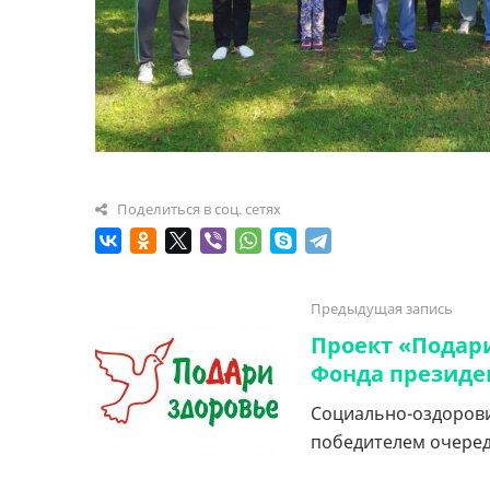
Поделиться в соц. сетях
Предыдущая запись
Проект «Подар
Фонда президе
Социально-оздорови
победителем очередн