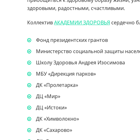
приобщиться к здоровому образу жизни, узна
здоровыми, радостными, счастливыми.
Коллектив
АКАДЕМИИ ЗДОРОВЬЯ
сердечно б
Фонд президентских грантов
Министерство социальной защиты населе
Школу Здоровья Андрея Изосимова
МБУ «Дирекция парков»
ДК «Пролетарка»
ДЦ «Мир»
ДЦ «Истоки»
ДК «Химволокно»
ДК «Сахарово»