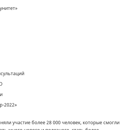
унитет»
нсультаций
НО
ни
р-2022»
яли участие более 28 000 человек, которые смогли