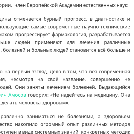
ории, член Европейской Академии естественных наук:
ины отмечается бурный прогресс, в диагностике и
пользующие самые современные научно-технические
махом прогрессирует фармакология, разрабатывается
ольше людей применяют для лечения различные
, болезней и больных людей становится всё больше и
о на первый взгляд. Дело в том, что вся современная
ия, несмотря на своё название, совершенно не
юдей. Они заняты лечением болезней. Выдающийся
вич Амосов
говорил: «Не надейтесь на медицину. Она
сделать человека здоровым».
правленно заниматься не болезнями, а здоровьем
чество накопило огромный опыт различных методов
оступен в виде системных знаний, конкретных методик