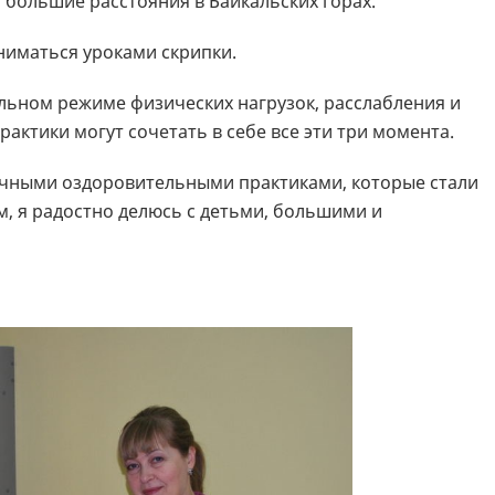
 большие расстояния в Байкальских горах.
заниматься уроками скрипки.
льном режиме физических нагрузок, расслабления и
актики могут сочетать в себе все эти три момента.
точными оздоровительными практиками, которые стали
 я радостно делюсь с детьми, большими и