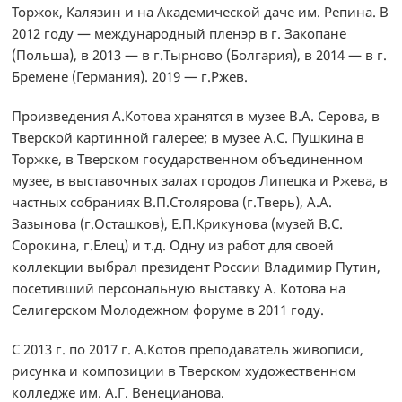
Торжок, Калязин и на Академической даче им. Репина. В
2012 году — международный пленэр в г. Закопане
(Польша), в 2013 — в г.Тырново (Болгария), в 2014 — в г.
Бремене (Германия). 2019 — г.Ржев.
Произведения А.Котова хранятся в музее В.А. Серова, в
Тверской картинной галерее; в музее А.С. Пушкина в
Торжке, в Тверском государственном объединенном
музее, в выставочных залах городов Липецка и Ржева, в
частных собраниях В.П.Столярова (г.Тверь), А.А.
Зазынова (г.Осташков), Е.П.Крикунова (музей В.С.
Сорокина, г.Елец) и т.д. Одну из работ для своей
коллекции выбрал президент России Владимир Путин,
посетивший персональную выставку А. Котова на
Селигерском Молодежном форуме в 2011 году.
С 2013 г. по 2017 г. А.Котов преподаватель живописи,
рисунка и композиции в Тверском художественном
колледже им. А.Г. Венецианова.